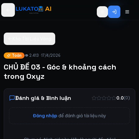
Bỏ qua đến nội dung chính
Kho Tài Liệu Vàng
Toán
👁
2.413
·
17/4/2026
CHỦ ĐỀ 03 - Góc & khoảng cách
trong Oxyz
Đánh giá & Bình luận
0.0
(
0
)
Đăng nhập
để đánh giá tài liệu này