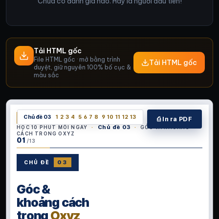
Chưa có đánh giá nào. Hãy là người đầu tiên!
Tải HTML gốc
File HTML gốc · mở bằng trình
Tải HTML gốc
duyệt, giữ nguyên 100% bố cục &
màu sắc