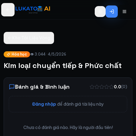
Bỏ qua đến nội dung chính
Kho Tài Liệu Vàng
Hóa học
👁
3.044
·
4/5/2026
Kim loại chuyển tiếp & Phức chất
Đánh giá & Bình luận
0.0
(
0
)
Đăng nhập
để đánh giá tài liệu này
Chưa có đánh giá nào. Hãy là người đầu tiên!