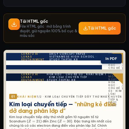
Tải HTML gốc
File HTML gốc · mở bằng trình
Tải HTML gốc
duyệt, giữ nguyên 100% bố cục &
màu sắc