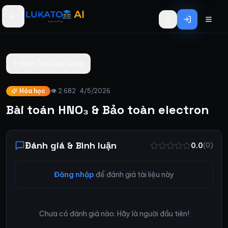
Bỏ qua đến nội dung chính
Kho Tài Liệu Vàng
Hóa học
👁
2.682
·
4/5/2026
Bài toán HNO₃ & Bảo toàn electron
Đánh giá & Bình luận
0.0
(
0
)
Đăng nhập
để đánh giá tài liệu này
Chưa có đánh giá nào. Hãy là người đầu tiên!