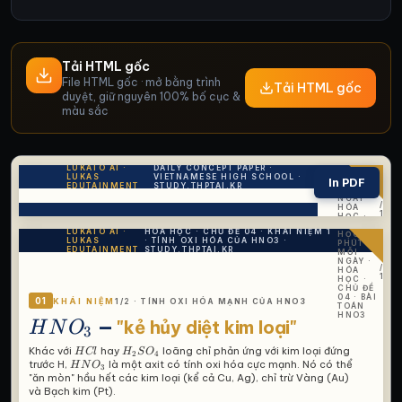
Tải HTML gốc
File HTML gốc · mở bằng trình
Tải HTML gốc
duyệt, giữ nguyên 100% bố cục &
màu sắc