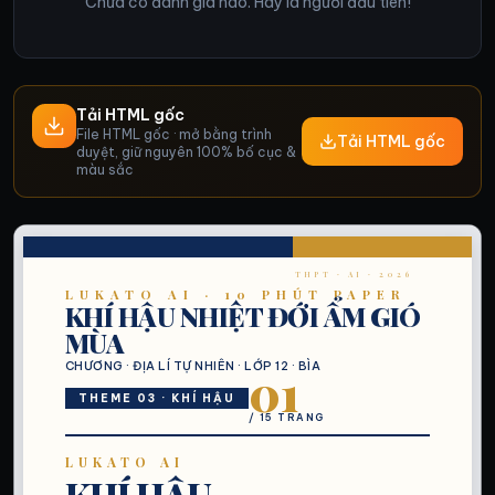
Chưa có đánh giá nào. Hãy là người đầu tiên!
Tải HTML gốc
File HTML gốc · mở bằng trình
Tải HTML gốc
duyệt, giữ nguyên 100% bố cục &
màu sắc