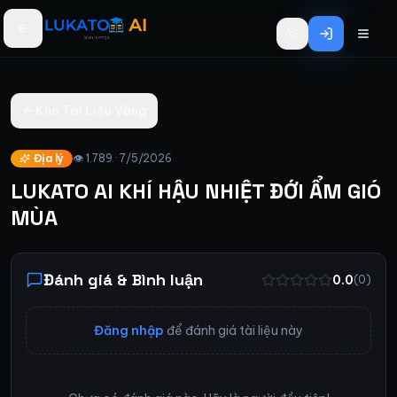
Bỏ qua đến nội dung chính
Kho Tài Liệu Vàng
Địa lý
👁
1.789
·
7/5/2026
LUKATO AI KHÍ HẬU NHIỆT ĐỚI ẨM GIÓ
MÙA
Đánh giá & Bình luận
0.0
(
0
)
Đăng nhập
để đánh giá tài liệu này