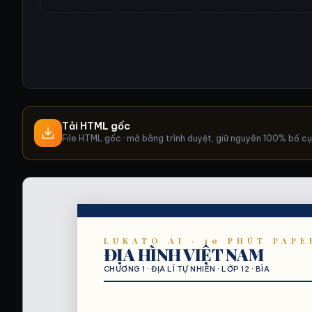
Tải HTML gốc
File HTML gốc · mở bằng trình duyệt, giữ nguyên 100% bố c