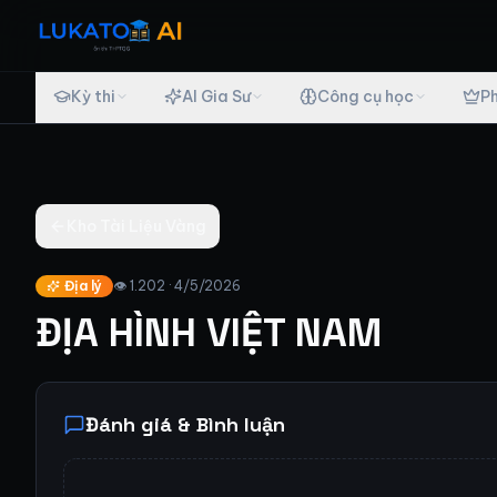
Bỏ qua đến nội dung chính
Kỳ thi
AI Gia Sư
Công cụ học
P
Kho Tài Liệu Vàng
Địa lý
👁
1.202
·
4/5/2026
ĐỊA HÌNH VIỆT NAM
Đánh giá & Bình luận