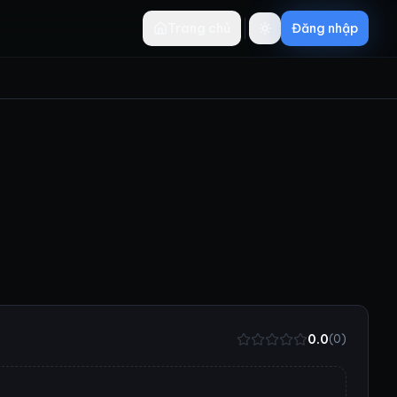
Trang chủ
Đăng nhập
0.0
(
0
)