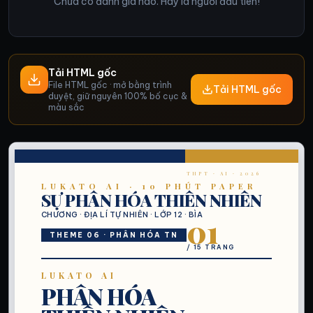
Chưa có đánh giá nào. Hãy là người đầu tiên!
Tải HTML gốc
File HTML gốc · mở bằng trình
Tải HTML gốc
duyệt, giữ nguyên 100% bố cục &
màu sắc