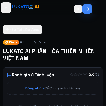
Bỏ qua đến nội dung chính
Kho Tài Liệu Vàng
Địa lý
👁
4.808
·
7/5/2026
LUKATO AI PHÂN HÓA THIÊN NHIÊN
VIỆT NAM
Đánh giá & Bình luận
0.0
(
0
)
Đăng nhập
để đánh giá tài liệu này