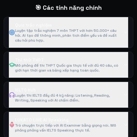
🎯 Các tính năng chính
Quiz trắc nghiệm
Luyện tập trắc nghiệm 7 môn THPT với hơn 50.000+ câu
hỏi. AI tạo đề thông minh, phân tích điểm yếu và đề xuất
câu hỏi phù hợp.
Thi thử THPT
Mô phỏng đề thi THPT Quốc gia thực tế với đủ 40 câu, có
giới hạn thời gian và bảng xếp hạng toàn quốc.
IELTS Hub
Luyện thi IELTS đầy đủ 4 kỹ năng: Listening, Reading,
Writing, Speaking với AI chấm điểm.
LUKATO LIVE AI Speaking
Trò chuyện trực tiếp với AI Examiner bằng giọng nói. Mô
phỏng phỏng vấn IELTS Speaking thực tế.