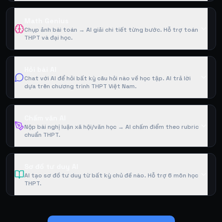
Math Genius
Chụp ảnh bài toán → AI giải chi tiết từng bước. Hỗ trợ toán
THPT và đại học.
Hỏi bài AI
Chat với AI để hỏi bất kỳ câu hỏi nào về học tập. AI trả lời
dựa trên chương trình THPT Việt Nam.
Chấm văn AI
Nộp bài nghị luận xã hội/văn học → AI chấm điểm theo rubric
chuẩn THPT.
Sơ đồ tư duy AI
AI tạo sơ đồ tư duy từ bất kỳ chủ đề nào. Hỗ trợ 6 môn học
THPT.