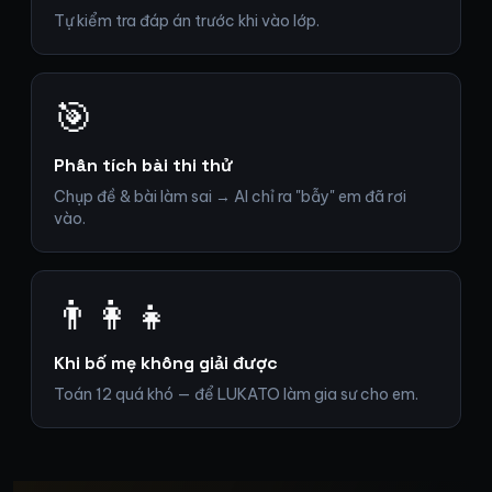
Tự kiểm tra đáp án trước khi vào lớp.
🎯
Phân tích bài thi thử
Chụp đề & bài làm sai → AI chỉ ra "bẫy" em đã rơi
vào.
👨‍👩‍👧
Khi bố mẹ không giải được
Toán 12 quá khó — để LUKATO làm gia sư cho em.