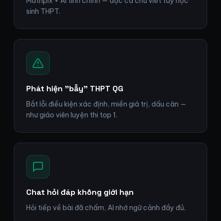
Mathpix + AI tinh chỉnh — đọc cả chữ viết tay học
sinh THPT.
Phát hiện "bẫy" THPT QG
Bắt lỗi điều kiện xác định, miền giá trị, dấu căn —
như giáo viên luyện thi top 1.
Chat hỏi đáp không giới hạn
Hỏi tiếp về bài đã chấm, AI nhớ ngữ cảnh đầy đủ.