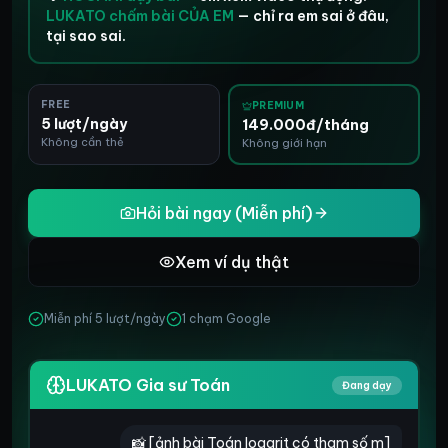
LUKATO chấm bài CỦA EM
— chỉ ra em sai ở đâu,
tại sao sai.
FREE
PREMIUM
5 lượt/ngày
149.000đ/tháng
Không cần thẻ
Không giới hạn
Hỏi bài ngay (Miễn phí)
Xem ví dụ thật
Miễn phí 5 lượt/ngày
1 chạm Google
LUKATO Gia sư Toán
Đang dạy
📸 [ảnh bài Toán logarit có tham số m]