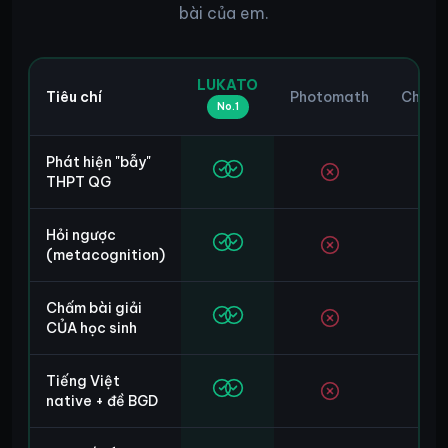
bài của em.
LUKATO
Tiêu chí
Photomath
Chat
No.1
Phát hiện "bẫy"
△
THPT QG
Hỏi ngược
△
(metacognition)
Chấm bài giải
△
CỦA học sinh
Tiếng Việt
△
native + đề BGD