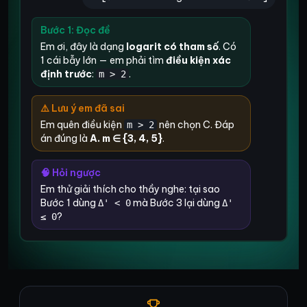
Bước 1: Đọc đề
Em ơi, đây là dạng
logarit có tham số
. Có
1 cái bẫy lớn — em phải tìm
điều kiện xác
định trước
:
.
m > 2
⚠️ Lưu ý em đã sai
Em quên điều kiện
nên chọn C. Đáp
m > 2
án đúng là
A. m ∈
{3, 4, 5}
.
🧠 Hỏi ngược
Em thử giải thích cho thầy nghe: tại sao
Bước 1 dùng
mà Bước 3 lại dùng
Δ' < 0
Δ'
?
≤ 0