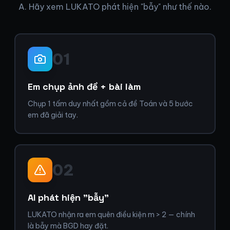
A. Hãy xem LUKATO phát hiện "bẫy" như thế nào.
01
Em chụp ảnh đề + bài làm
Chụp 1 tấm duy nhất gồm cả đề Toán và 5 bước
em đã giải tay.
02
AI phát hiện "bẫy"
LUKATO nhận ra em quên điều kiện m > 2 — chính
là bẫy mà BGD hay đặt.