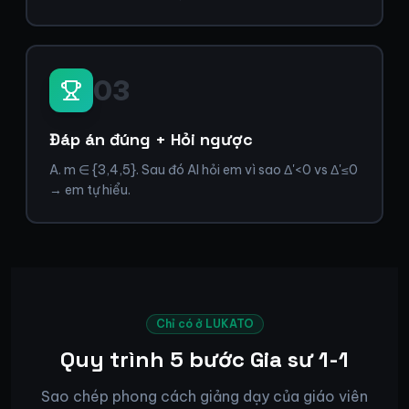
03
Đáp án đúng + Hỏi ngược
A. m ∈ {3,4,5}. Sau đó AI hỏi em vì sao Δ'<0 vs Δ'≤0
→ em tự hiểu.
Chỉ có ở LUKATO
Quy trình 5 bước Gia sư 1-1
Sao chép phong cách giảng dạy của giáo viên