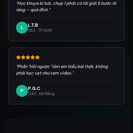
"
Học khuya bí bài, chụp 1 phát có lời giải 5 bước rõ
ràng — quá đỉnh.
"
L.T.B
L
11A3 · TP.HCM
"
Phần "Hỏi ngược" làm em hiểu bài thật, không
phải học vẹt như xem video.
"
P.Q.C
P
12A5 · Đà Nẵng