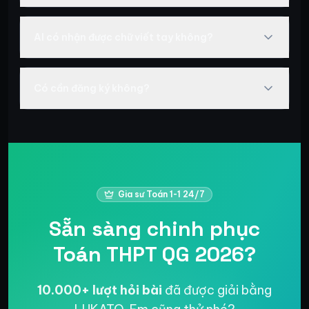
AI có nhận được chữ viết tay không?
Có cần đăng ký không?
Gia sư Toán 1-1 24/7
Sẵn sàng chinh phục
Toán THPT QG 2026?
10.000+ lượt hỏi bài
đã được giải bằng