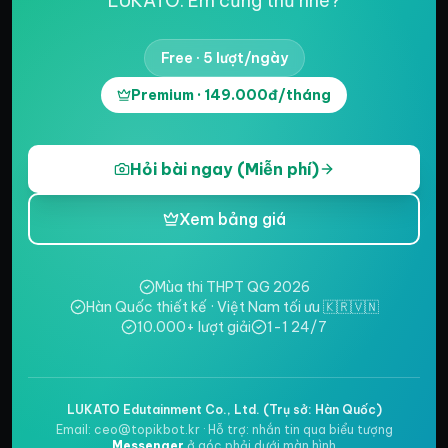
LUKATO. Em cũng thử nhé?
Free · 5 lượt/ngày
Premium · 149.000đ/tháng
Hỏi bài ngay (Miễn phí)
Xem bảng giá
Mùa thi THPT QG 2026
Hàn Quốc thiết kế · Việt Nam tối ưu 🇰🇷🇻🇳
10.000+ lượt giải
1-1 24/7
LUKATO Edutainment Co., Ltd. (Trụ sở: Hàn Quốc)
Email: ceo@topikbot.kr · Hỗ trợ: nhắn tin qua biểu tượng
Messenger
ở góc phải dưới màn hình