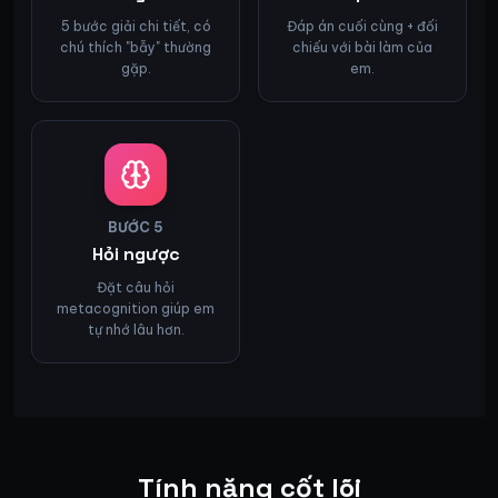
5 bước giải chi tiết, có
Đáp án cuối cùng + đối
chú thích "bẫy" thường
chiếu với bài làm của
gặp.
em.
BƯỚC
5
Hỏi ngược
Đặt câu hỏi
metacognition giúp em
tự nhớ lâu hơn.
Tính năng cốt lõi