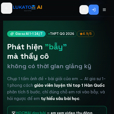
Bỏ qua đến nội dung chính
Gia sư AI 1-1 24/7
THPT QG 2026
4.9/5
Phát hiện
"bẫy"
mà thầy cô
không có thời gian giảng kỹ
Chụp 1 tấm ảnh đề + bài giải của em → AI gia sư 1-
1 phong cách
giáo viên luyện thi top 1 Hàn Quốc
phân tích 5 bước, chỉ đúng chỗ em rơi vào bẫy, và
hỏi ngược để em
tự hiểu sâu bài học
.
💡
HOCMAI dạy bài
— em xem video thụ động.