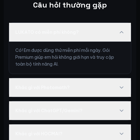
Câu hỏi thường gặp
LUKATO có miễn phí không?
Có! Em được dùng thử miễn phí mỗi ngày. Gói
Premium giúp em hỏi không giới hạn và truy cập
toàn bộ tính năng AI.
Khác gì với Photomath?
Khác gì với ChatGPT/Gemini?
Khác gì với HOCMAI?