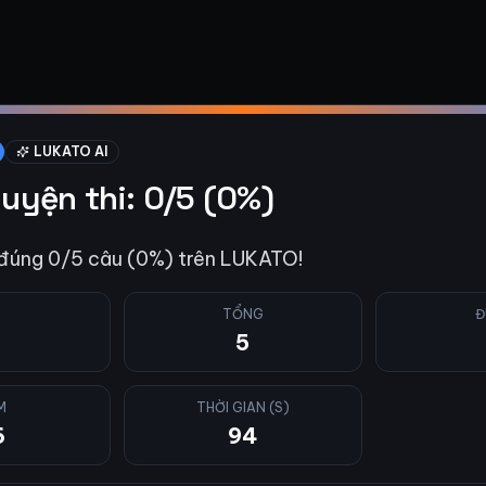
LUKATO AI
luyện thi: 0/5 (0%)
 đúng 0/5 câu (0%) trên LUKATO!
TỔNG
Đ
5
M
THỜI GIAN (S)
6
94