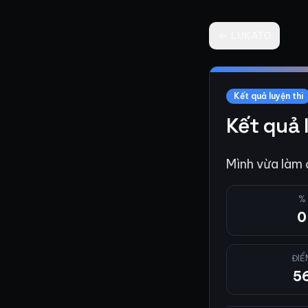
Bỏ qua đến nội dung chính
LUKATO
Kết quả luyện thi
Kết quả 
Mình vừa làm
%
0
ĐIỂ
5