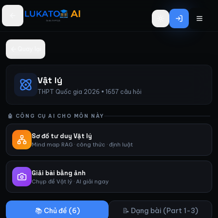
Bỏ qua đến nội dung chính
Quay lại
Vật lý
THPT Quốc gia 2026 •
1657 câu hỏi
🤖 CÔNG CỤ AI CHO MÔN NÀY
Sơ đồ tư duy Vật lý
Mind map RAG · công thức · định luật
Giải bài bằng ảnh
Chụp đề Vật lý · AI giải ngay
📚 Chủ đề (
6
)
📝 Dạng bài (Part 1-3)