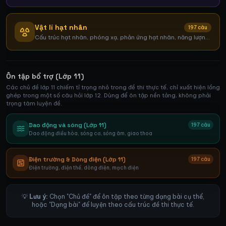
từ
Vật lí hạt nhân
197
câu
Cấu trúc hạt nhân, phóng xạ, phản ứng hạt nhân, năng lượng
liên kết
Ôn tập bổ trợ (Lớp 11)
Các chủ đề lớp 11 chiếm tỉ trọng nhỏ trong đề thi thực tế, chỉ xuất hiện lồng
ghép trong một số câu hỏi lớp 12. Dùng để ôn tập nền tảng, không phải
trọng tâm luyện đề.
Dao động và sóng (Lớp 11)
197
câu
Dao động điều hòa, sóng cơ, sóng âm, giao thoa
Điện trường & Dòng điện (Lớp 11)
197
câu
Điện trường, điện thế, dòng điện, mạch điện
💡
Lưu ý:
Chọn "Chủ đề" để ôn tập theo từng dạng bài cụ thể,
hoặc "Dạng bài" để luyện theo cấu trúc đề thi thực tế.