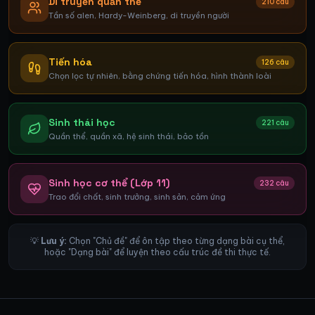
Di truyền quần thể
210
câu
Tần số alen, Hardy-Weinberg, di truyền người
Tiến hóa
126
câu
Chọn lọc tự nhiên, bằng chứng tiến hóa, hình thành loài
Sinh thái học
221
câu
Quần thể, quần xã, hệ sinh thái, bảo tồn
Sinh học cơ thể (Lớp 11)
232
câu
Trao đổi chất, sinh trưởng, sinh sản, cảm ứng
💡
Lưu ý:
Chọn "Chủ đề" để ôn tập theo từng dạng bài cụ thể,
hoặc "Dạng bài" để luyện theo cấu trúc đề thi thực tế.