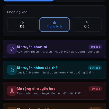
Chọn độ khó:
Dễ
Trung bình
Khó
Di truyền phân tử
351
câu
ADN, ARN, phiên mã, dịch mã, đột biến gen, công nghệ gen
Di truyền nhiễm sắc thể
394
câu
Quy luật Mendel, liên kết gen, hoán vị, di truyền giới tính
Mở rộng di truyền học
125
câu
Tương tác gen, di truyền đa hiệu, đột biến NST