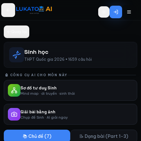
Bỏ qua đến nội dung chính
Quay lại
Sinh học
THPT Quốc gia 2026 •
1659 câu hỏi
🤖 CÔNG CỤ AI CHO MÔN NÀY
Sơ đồ tư duy Sinh
Mind map · di truyền · sinh thái
Giải bài bằng ảnh
Chụp đề Sinh · AI giải ngay
📚 Chủ đề (
7
)
📝 Dạng bài (Part 1-3)